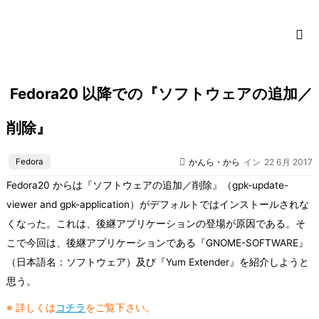
コ
ン
テ
ン
ツ
Fedora20 以降での『ソフトウェアの追加／
に
ス
削除』
キ
ッ
プ
Fedora
かんら・から
イン
22 6月 2017
Fedora20 からは『ソフトウェアの追加／削除』（gpk-update-
viewer and gpk-application）がデフォルトではインストールされな
くなった。これは、後継アプリケーションの登場が原因である。そ
こで今回は、後継アプリケーションである『GNOME-SOFTWARE』
（日本語名：ソフトウェア）及び『Yum Extender』を紹介しようと
思う。
※ 詳しくは
コチラ
をご覧下さい。