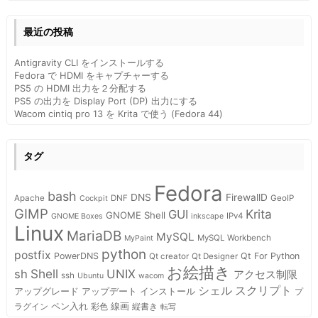
最近の投稿
Antigravity CLI をインストールする
Fedora で HDMI をキャプチャーする
PS5 の HDMI 出力を２分配する
PS5 の出力を Display Port (DP) 出力にする
Wacom cintiq pro 13 を Krita で使う (Fedora 44)
タグ
Fedora
bash
DNS
FirewallD
Apache
DNF
GeoIP
Cockpit
GIMP
Krita
GUI
GNOME Shell
IPv4
GNOME Boxes
inkscape
Linux
MariaDB
MySQL
MySQL Workbench
MyPaint
python
postfix
PowerDNS
Qt For Python
Qt creator
Qt Designer
お絵描き
Shell
sh
UNIX
アクセス制限
ssh
Ubuntu
wacom
スクリプト
シェル
インストール
アップグレード
アップデート
プ
ペン入れ
線画
ラグイン
彩色
縦書き
転写