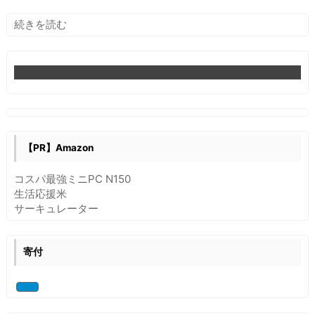
:
続きを読む
Fedora20
以
降
で
の
『ソ
フ
ト
【PR】Amazon
ウ
ェ
コスパ最強ミニPC N150
ア
生活応援米
の
サーキュレーター
追
加
／
寄付
削
除』