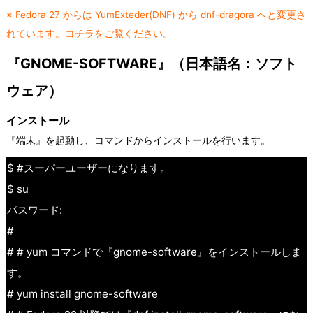
※ Fedora 27 からは YumExteder(DNF) から dnf-dragora へと変更さ
れています。
コチラ
をご覧ください。
『GNOME-SOFTWARE』（日本語名：ソフト
ウェア）
インストール
『端末』を起動し、コマンドからインストールを行います。
$ #スーパーユーザーになります。
$ su
パスワード:
#
# # yum コマンドで『gnome-software』をインストールしま
す。
# yum install gnome-software