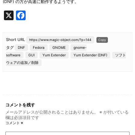
(DNF) の方が高速に動作するようです。
X
F
a
c
Short URL
https://www.magic-object.com/?p=144
Copy
e
タグ
DNF
Fedora
GNOME
gnome-
b
software
GUI
Yum Extender
Yum Extender (DNF)
ソフト
o
ウェアの追加／削除
o
k
コメントを残す
メールアドレスが公開されることはありません。
※
が付いている
欄は必須項目です
コメント
※