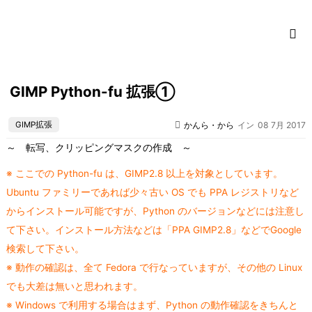
コ
ン
テ
ン
ツ
GIMP Python-fu 拡張①
に
ス
GIMP拡張
かんら・から
イン
08 7月 2017
キ
ッ
～ 転写、クリッピングマスクの作成 ～
プ
※ ここでの Python-fu は、GIMP2.8 以上を対象としています。
Ubuntu ファミリーであれば少々古い OS でも PPA レジストリなど
からインストール可能ですが、Python のバージョンなどには注意し
て下さい。インストール方法などは「PPA GIMP2.8」などでGoogle
検索して下さい。
※ 動作の確認は、全て Fedora で行なっていますが、その他の Linux
でも大差は無いと思われます。
※ Windows で利用する場合はまず、Python の動作確認をきちんと