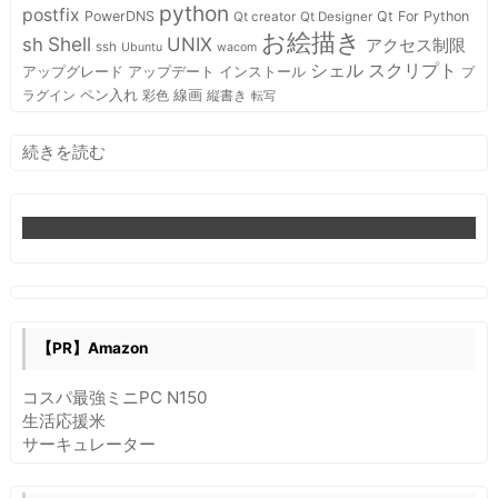
python
postfix
PowerDNS
Qt For Python
Qt creator
Qt Designer
お絵描き
Shell
sh
UNIX
アクセス制限
ssh
Ubuntu
wacom
スクリプト
シェル
インストール
アップグレード
アップデート
プ
ペン入れ
線画
ラグイン
彩色
縦書き
転写
:
続きを読む
GIMP
Python-
fu
拡
張
①
【PR】Amazon
コスパ最強ミニPC N150
生活応援米
サーキュレーター