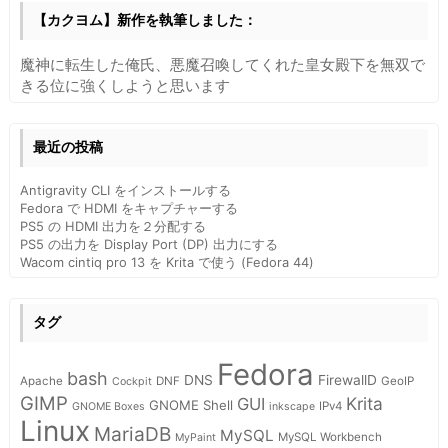
【カクヨム】新作を執筆しました：
魔神に転生した俺氏、悪魔召喚してくれた皇女殿下を無双で
きる位に強くしようと思います
最近の投稿
Antigravity CLI をインストールする
Fedora で HDMI をキャプチャーする
PS5 の HDMI 出力を２分配する
PS5 の出力を Display Port (DP) 出力にする
Wacom cintiq pro 13 を Krita で使う (Fedora 44)
タグ
Fedora
bash
DNS
FirewallD
Apache
DNF
GeoIP
Cockpit
GIMP
Krita
GUI
GNOME Shell
IPv4
GNOME Boxes
inkscape
Linux
MariaDB
MySQL
MySQL Workbench
MyPaint