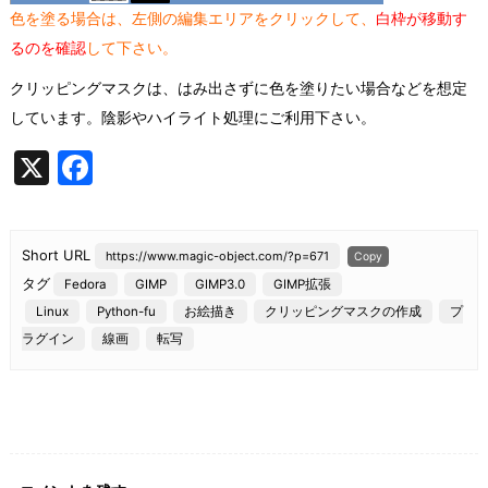
色を塗る場合は、左側の編集エリアをクリックして、
白枠が移動す
るのを確認
して下さい。
クリッピングマスクは、はみ出さずに色を塗りたい場合などを想定
しています。陰影やハイライト処理にご利用下さい。
X
F
a
c
Short URL
https://www.magic-object.com/?p=671
Copy
e
タグ
Fedora
GIMP
GIMP3.0
GIMP拡張
b
Linux
Python-fu
お絵描き
クリッピングマスクの作成
プ
o
ラグイン
線画
転写
o
k