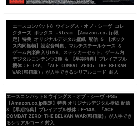
エースコンバット8 ウイングス・オブ・シーヴ コレ
クターズ ボックス -Steam 【Amazon.co.jp限
定】特典 オリジナルデジタル壁紙 配信 & 【ボック
ス内同梱物】設定資料集、マルチスチールケース & 
ゲーム内楽曲入りUSB、ステッカーセット、ゲーム内
デジタルコンテンツ2種 & 【早期特典】プレイアブル
機体：F-14A、「ACE COMBAT ZERO: THE BELKAN 
WAR(移植版)」が入手できるシリアルコード 封入
エースコンバット8 ウイングス・オブ・シーヴ -PS5
【Amazon.co.jp限定】特典 オリジナルデジタル壁紙 配信
& 【早期特典】プレイアブル機体：F-14A、「ACE
COMBAT ZERO: THE BELKAN WAR(移植版)」が入手でき
るシリアルコード 封入